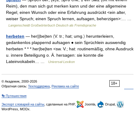
Reim), den man sich gut merken kann und der eine allgemeine
Regel, einen Wunsch oder eine Erfahrung ausdrückt <ein alter,
weiser Spruch; einen Spruch lernen, aufsagen, beherzigen>:… …
Langenscheidt Großwörterbuch Deutsch als Fremdsprache
herbeten
— her||be|ten 〈V. tr.; hat; umg.〉 herunterleiern,
gedankenlos plappernd aufsagen ● sein Sprüchlein auswendig
herbeten * * * her|be|ten <sw. V.; hat: routinemäßig, ohne Ausdruck
u. innere Beteiligung o. Ä. hersagen: sie konnte die
Lateinvokabeln… …
Universal-Lexikon
© Академик, 2000-2026
18+
Обратная связь:
Техподдержка
,
Реклама на сайте
👣 Путешествия
Экспорт словарей на сайты
, сделанные на PHP,
Joomla,
Drupal,
WordPress, MODx.