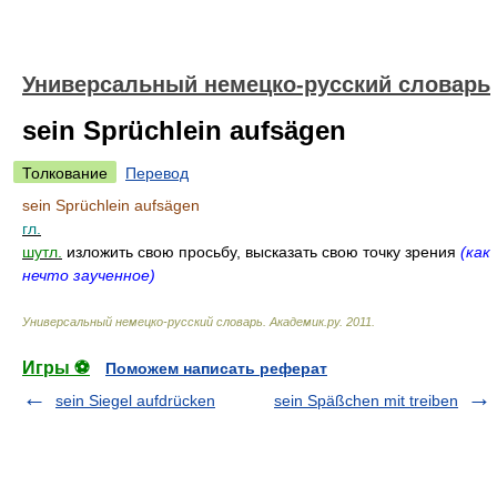
Универсальный немецко-русский словарь
sein Sprüchlein aufsägen
Толкование
Перевод
sein Sprüchlein aufsägen
гл.
шутл.
изложить свою просьбу, высказать свою точку зрения
(как
нечто заученное)
Универсальный немецко-русский словарь
.
Академик.ру
.
2011
.
Игры ⚽
Поможем написать реферат
sein Siegel aufdrücken
sein Späßchen mit treiben