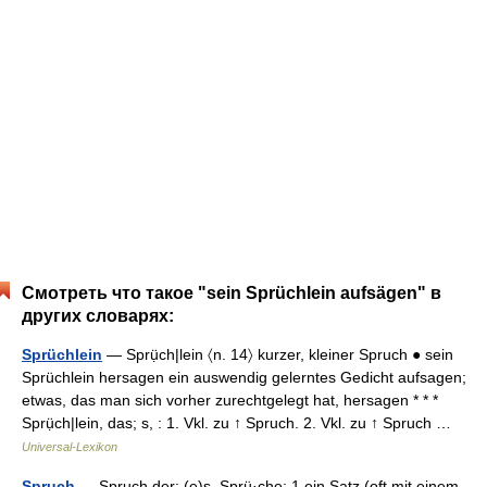
Смотреть что такое "sein Sprüchlein aufsägen" в
других словарях:
Sprüchlein
— Sprụ̈ch|lein 〈n. 14〉 kurzer, kleiner Spruch ● sein
Sprüchlein hersagen ein auswendig gelerntes Gedicht aufsagen;
etwas, das man sich vorher zurechtgelegt hat, hersagen * * *
Sprụ̈ch|lein, das; s, : 1. Vkl. zu ↑ Spruch. 2. Vkl. zu ↑ Spruch …
Universal-Lexikon
Spruch
— Sprụch der; (e)s, Sprü·che; 1 ein Satz (oft mit einem